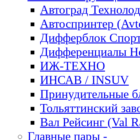
Автоград Техноло
Автоспринтер (Avto
Дифферблок Cпорт /
Дифференциалы Не
ИЖ-ТЕХНО
ИНСАВ / INSUV
Принудительные б
Тольяттинcкий зав
Вал Рейсинг (Val R
Главные пары
-