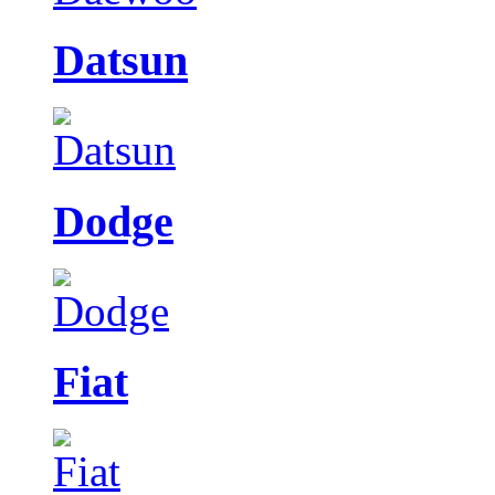
Datsun
Dodge
Fiat