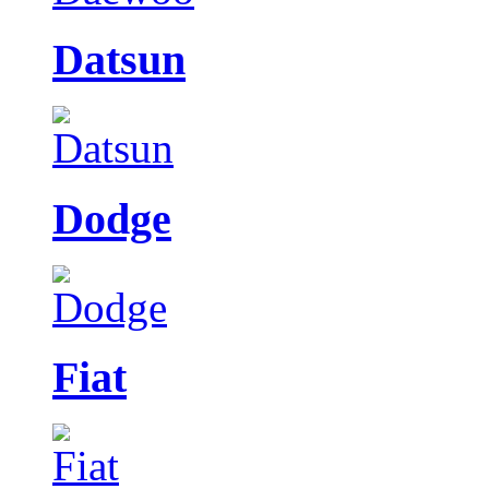
Datsun
Dodge
Fiat