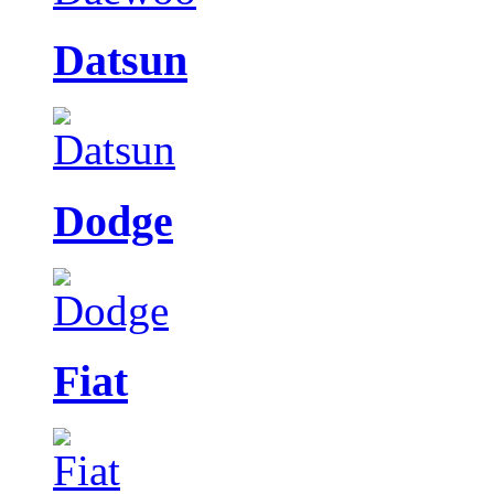
Datsun
Dodge
Fiat