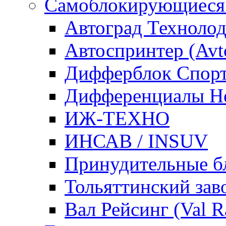
Самоблокирующиеся
Автоград Техноло
Автоспринтер (Avto
Дифферблок Cпорт /
Дифференциалы Не
ИЖ-ТЕХНО
ИНСАВ / INSUV
Принудительные б
Тольяттинcкий зав
Вал Рейсинг (Val R