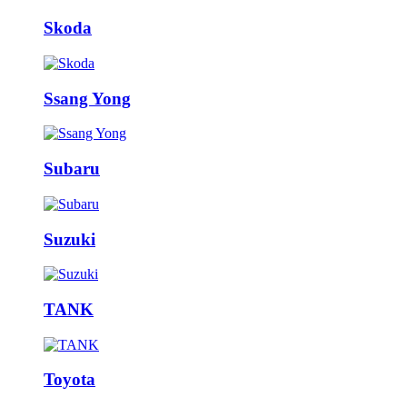
Skoda
Ssang Yong
Subaru
Suzuki
TANK
Toyota