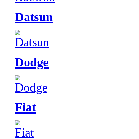
Datsun
Dodge
Fiat