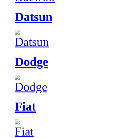
Datsun
Dodge
Fiat